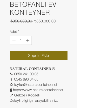
BETOPANLI EV
KONTEYNER
Normal
İndirimli
 ₺950.000,00 
₺850.000,00
Fiyat
Fiyat
Adet
*
Sepete Ekle
𝐍𝐀𝐓𝐔𝐑𝐀𝐋 𝐂𝐎𝐍𝐓𝐀𝐈𝐍𝐄𝐑 ®
📞 0850 241 00 05
📱 0545 690 34 05
📩 tayfun@naturalcontainer.net
🖥 https://www.naturalcontainer.net
📍 Gebze / Kocaeli
Detaylı bilgi için arayabilirsiniz.
————————————————