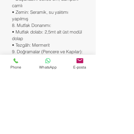
camlı
• Zemin: Seramik, su yalıtımı 
yapılmış
8. Mutfak Donanımı:
• Mutfak dolabı: 2,5mt alt üst modül 
dolap
• Tezgâh: Mermerit
9. Doğramalar (Pencere ve Kapılar):
• Malzeme: PVC
• Renk: Antrasit gri
Phone
WhatsApp
E-posta
• Cam: Isıcamlı çift cam sistem
10. Tesisatlar:
• Elektrik: Tüm priz, anahtar, sigorta 
panosu ve aydınlatmalar kullanıma 
hazır
• Su: Temiz ve pis su tesisatları, 
lavabo, duş, klozet bağlantıları hazır
————————————————
———————
🔘Ödeme şekli