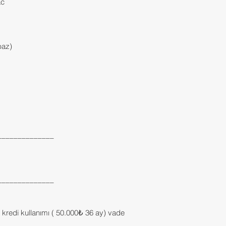
ac
baz)
______________
______________
e kredi kullanımı ( 50.000₺ 36 ay) vade 