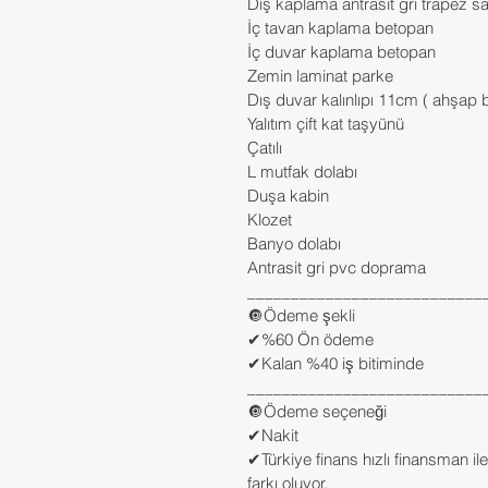
Dış kaplama antrasit gri trapez s
İç tavan kaplama betopan
İç duvar kaplama betopan
Zemin laminat parke
Dış duvar kalınlıpı 11cm ( ahşap 
Yalıtım çift kat taşyünü
Çatılı
L mutfak dolabı
Duşa kabin
Klozet
Banyo dolabı
Antrasit gri pvc doprama
___________________________
🔘Ödeme şekli
✔%60 Ön ödeme
✔Kalan %40 iş bitiminde
___________________________
🔘Ödeme seçeneği
✔Nakit
✔Türkiye finans hızlı finansman il
farkı oluyor.