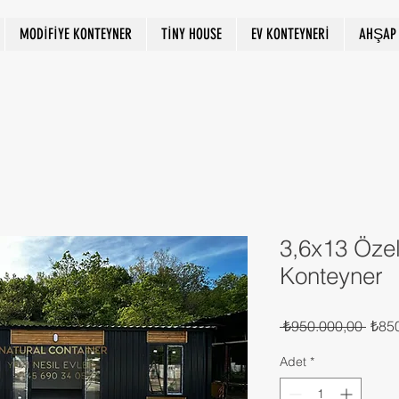
MODİFİYE KONTEYNER
TİNY HOUSE
EV KONTEYNERİ
AHŞAP 
3,6x13 Özel
Konteyner
Norm
 ₺950.000,00 
₺85
Fiyat
Adet
*