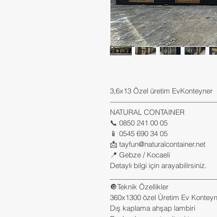
3,6x13 Özel üretim EvKonteyner
———————————————
NATURAL CONTAINER
📞 0850 241 00 05
📱 0545 690 34 05
📩 tayfun@naturalcontainer.net
📍 Gebze / Kocaeli
Detaylı bilgi için arayabilirsiniz.
___________________________
🔘Teknik Özellikler
360x1300 özel Üretim Ev Konteyn
Dış kaplama ahşap lambiri 