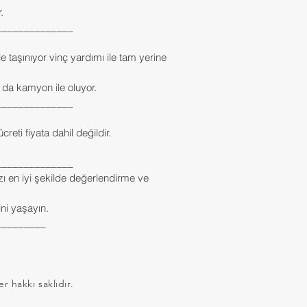
.
______________
e taşınıyor vinç yardımı ile tam yerine 
 da kamyon ile oluyor.
______________
reti fiyata dahil değildir.
______________
ı en iyi şekilde değerlendirme ve 
ni yaşayın.
_________
 hakkı saklıdır.