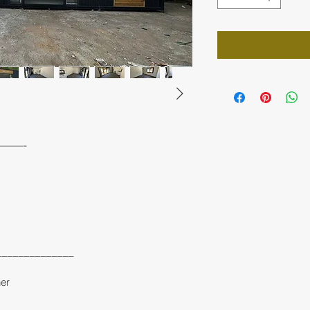
——-
______________
er