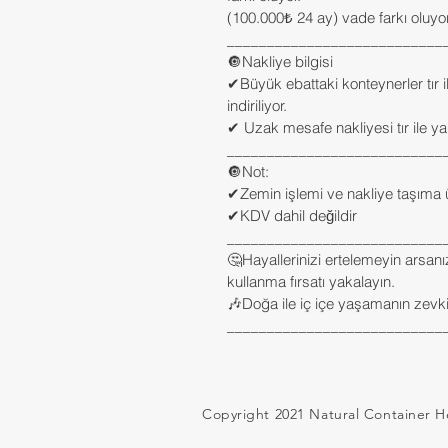
(100.000₺ 24 ay) vade farkı oluyor
___________________________
🔘Nakliye bilgisi
✔Büyük ebattaki konteynerler tır il
indiriliyor.
✔ Uzak mesafe nakliyesi tır ile ya
___________________________
🔘Not:
✔Zemin işlemi ve nakliye taşıma üc
✔KDV dahil değildir
___________________________
🤔Hayallerinizi ertelemeyin arsanız
kullanma fırsatı yakalayın.
🎶Doğa ile iç içe yaşamanın zevki
___________________________
Copyright 2021 Natural Container Her