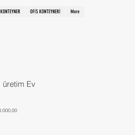
KONTEYNER
OFİS KONTEYNERİ
More
Giriş
 üretim Ev
al
İndirimli
0.000,00
Fiyat